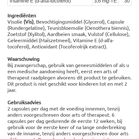
Vitamine E (d-alfa-tocoferol)
3,6 mg-TE
30
Ingrediënten
Visolie
(Vis)
, Bevochtigingsmiddel (Glycerol), Capsule
(Rundergelatine), Teunisbloemolie (Oenothera biennis),
Zoetstof (Xylitol), Aardbeien smaak, Vulstof (Cellulose),
Geleermiddel (Maïszetmeel), Vitamine E (d-alfa-
tocoferol), Antioxidant (Tocoferolrijk extract).
Waarschuwing
Bij zwangerschap, gebruik van geneesmiddelen of als u
een medische aandoening heeft, eerst een arts of
therapeut raadplegen alvorens dit product te gebruiken.
Dit product is niet geschikt voor kinderen tot en met 2
jaar.
Gebruiksadvies
2 capsules per dag met de voeding innemen, tenzij
anders voorgeschreven door arts of therapeut. 6
capsules per dag gedurende de eerste 12 weken, bij
gebruik voor de eerste keer of na lange onderbreking
van de inname, tenzij anders voorgeschreven door arts