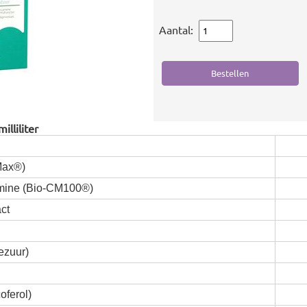
Aantal:
illiliter
Max®)
mine (Bio-CM100®)
ct
ezuur)
oferol)