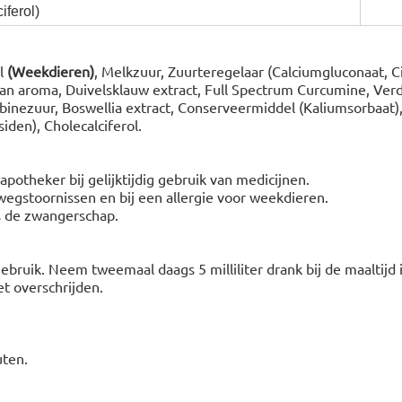
iferol)
l
(Weekdieren)
, Melkzuur, Zuurteregelaar (Calciumgluconaat, C
aan aroma, Duivelsklauw extract, Full Spectrum Curcumine, Ver
inezuur, Boswellia extract, Conserveermiddel (Kaliumsorbaat), 
iden), Cholecalciferol.
apotheker bij gelijktijdig gebruik van medicijnen.
wegstoornissen en bij een allergie voor weekdieren.
s de zwangerschap.
bruik. Neem tweemaal daags 5 milliliter drank bij de maaltijd
et overschrijden.
uten.