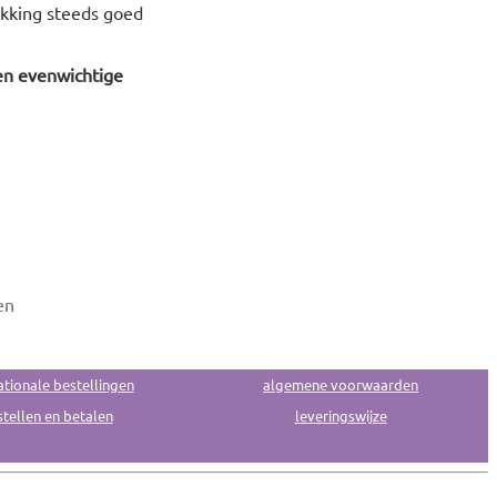
akking steeds goed
en evenwichtige
en
ationale bestellingen
algemene voorwaarden
tellen en betalen
leveringswijze