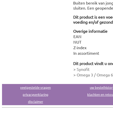
Buiten bereik van jon
sluiten. Een geopende
Dit product is een vo
voeding en/of gezonde
Overige informatie
EAN
NUT
Z-index
In assortiment
Dit product vindt u on
>
Synofit
>
Omega 3 / Omega 6 
veelgestelde vragen
uw bestelhistor
privacyverklaring
klachten en reto
disclaimer