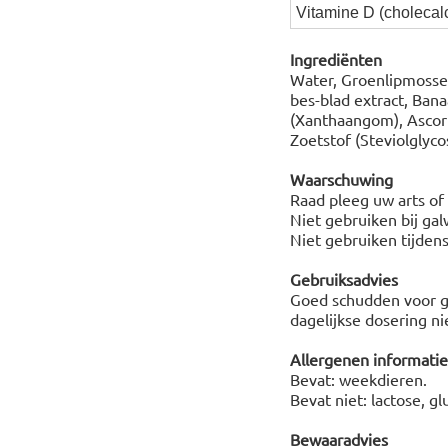
Vitamine D (cholecalc
Ingrediënten
Water, Groenlipmosse
bes-blad extract, Ban
(Xanthaangom), Ascorb
Zoetstof (Steviolglycos
Waarschuwing
Raad pleeg uw arts of 
Niet gebruiken bij gal
Niet gebruiken tijden
Gebruiksadvies
Goed schudden voor ge
dagelijkse dosering ni
Allergenen informatie
Bevat: weekdieren.
Bevat niet: lactose, gl
Bewaaradvies