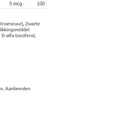
5 mcg
100
itroenzuur), Zwarte
dikkingsmiddel
D-alfa-tocoferol,
 in. Aanbevolen