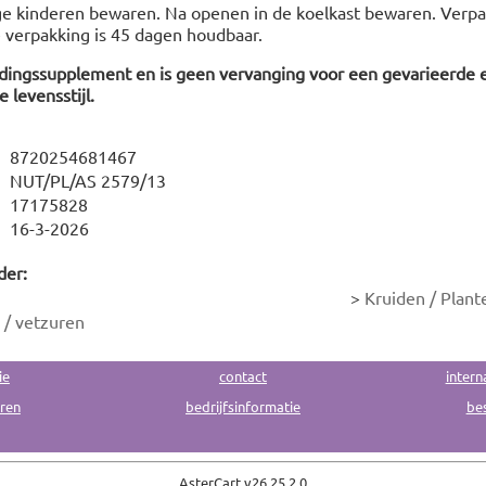
ge kinderen bewaren. Na openen in de koelkast bewaren. Verp
 verpakking is 45 dagen houdbaar.
edingssupplement en is geen vervanging voor een gevarieerde 
 levensstijl.
8720254681467
NUT/PL/AS 2579/13
17175828
16-3-2026
der:
>
Kruiden / Plant
/ vetzuren
ie
contact
intern
uren
bedrijfsinformatie
bes
AsterCart v
26.25.2.0