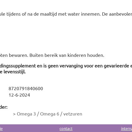
ule tijdens of na de maaltijd met water innemen. De aanbevolen
oten bewaren. Buiten bereik van kinderen houden.
edingssupplement en is geen vervanging voor een gevarieerde 
 levensstijl.
8720791840600
12-6-2024
der:
>
Omega 3 / Omega 6 / vetzuren
ie
contact
intern