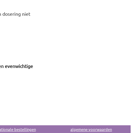
 dosering niet
en evenwichtige
ationale bestellingen
algemene voorwaarden