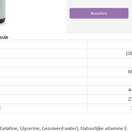
sule
10
6
4
2
E
(Gelatine, Glycerine, Gezuiverd water), Natuurlijke vitamine E.