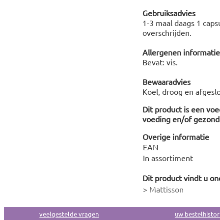
Gebruiksadvies
1-3 maal daags 1 caps
overschrijden.
Allergenen informatie
Bevat: vis.
Bewaaradvies
Koel, droog en afgesl
Dit product is een vo
voeding en/of gezonde
Overige informatie
EAN
In assortiment
Dit product vindt u on
>
Mattisson
veelgestelde vragen
uw bestelhistor