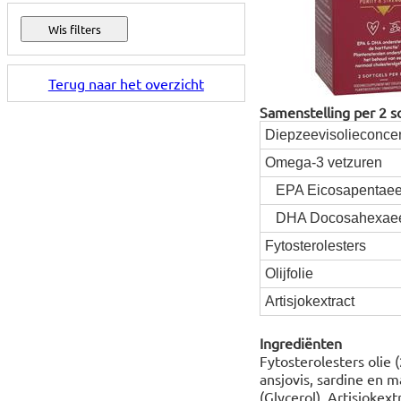
Terug naar het overzicht
Samenstelling per 2 s
Diepzeevisolieconcen
Omega-3 vetzuren
EPA Eicosapentaee
DHA Docosahexaee
Fytosterolesters
Olijfolie
Artisjokextract
Ingrediënten
Fytosterolesters olie 
ansjovis, sardine en 
(Glycerol), Artisjokext