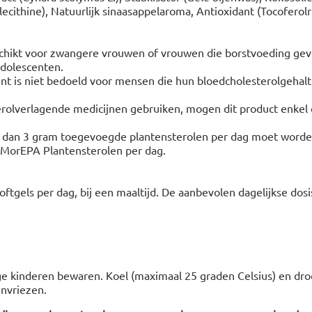
lecithine), Natuurlijk sinaasappelaroma, Antioxidant (Tocoferolri
eschikt voor zwangere vrouwen of vrouwen die borstvoeding gev
adolescenten.
t is niet bedoeld voor mensen die hun bloedcholesterolgehalt
erolverlagende medicijnen gebruiken, mogen dit product enkel
dan 3 gram toegevoegde plantensterolen per dag moet worden
s MorEPA Plantensterolen per dag.
ftgels per dag, bij een maaltijd. De aanbevolen dagelijkse dosis
ge kinderen bewaren. Koel (maximaal 25 graden Celsius) en dr
 invriezen.