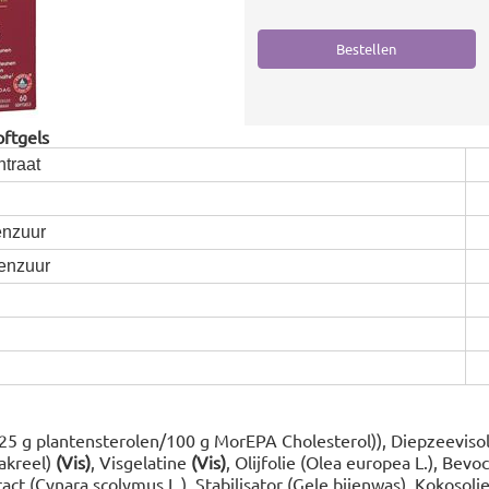
oftgels
traat
nzuur
nzuur
(25 g plantensterolen/100 g MorEPA Cholesterol)), Diepzeevisol
makreel)
(Vis)
, Visgelatine
(Vis)
, Olijfolie (Olea europea L.), Bev
ract (Cynara scolymus L.), Stabilisator (Gele bijenwas), Kokosolie