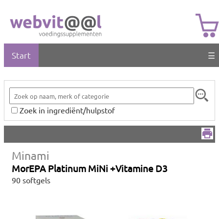
Start
☰
Zoek in ingrediënt/hulpstof
Minami
MorEPA Platinum MiNi +Vitamine D3
90 softgels