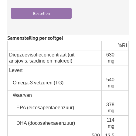
Samenstelling per softgel
%RI
Diepzeevisolieconcentraat (uit
630
ansjovis, sardine en makreel)
mg
Levert
540
Omega-3 vetzuren (TG)
mg
Waarvan
378
EPA (eicosapentaeenzuur)
mg
114
DHA (docosahexaeenzuur)
mg
500
12,5