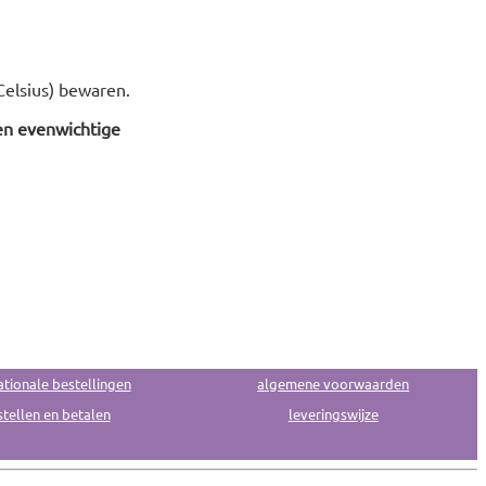
elsius) bewaren.
en evenwichtige
ationale bestellingen
algemene voorwaarden
tellen en betalen
leveringswijze