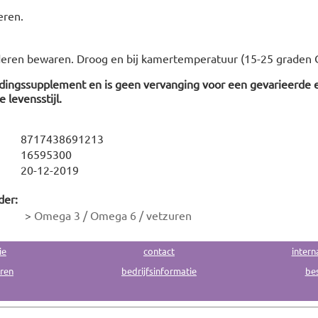
eren.
deren bewaren. Droog en bij kamertemperatuur (15-25 graden C
edingssupplement en is geen vervanging voor een gevarieerde 
 levensstijl.
8717438691213
16595300
20-12-2019
der:
>
Omega 3 / Omega 6 / vetzuren
ie
contact
intern
uren
bedrijfsinformatie
bes