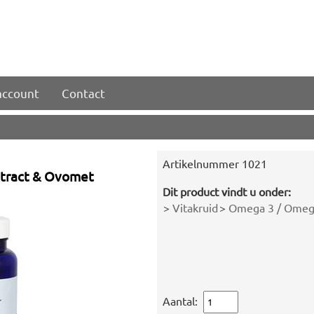
account
Contact
Artikelnummer
1021
xtract & Ovomet
Dit product vindt u onder:
>
Vitakruid
>
Omega 3 / Omega
Aantal: