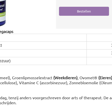
egacaps
t
ezuur)
tmeel), Groenlipmosselextract
(Weekdieren)
, Ovomet®
(Eieren
ellulose), Vitamine C (ascorbinezuur), Zonnebloemolie (Oleum 
ag, tenzij anders voorgeschreven door arts of therapeut. De 
schrijden.