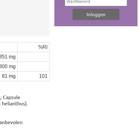
%RI
351 mg
300 mg
81 mg
101
)
, Capsule
helianthus).
aanbevolen