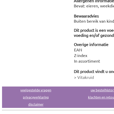
Allergenen informatie
Bevat: eieren, weekdi
Bewaaradvies
Buiten bereik van kin
Dit product is een vo
voeding en/of gezonde
Overige informatie
EAN
Z-index
In assortiment
Dit product vindt u on
>
Vitakruid
veelgestelde vragen
uw bestelhistor
privacyverklaring
klachten en reto
disclaimer